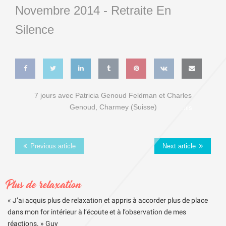
Novembre 2014 -
Retraite En
Silence
Share
Share
Share
Share
Pin
Share
Email
7 jours avec Patricia Genoud Feldman et Charles
Genoud, Charmey (Suisse)
on
on
on
on
this
on VK
this
Faceb
Twitter
Linked
Tumblr
Previous article
Next article
ook
In
Plus de relaxation
« J’ai acquis plus de relaxation et appris à accorder plus de place
dans mon for intérieur à l’écoute et à l’observation de mes
réactions. » Guy